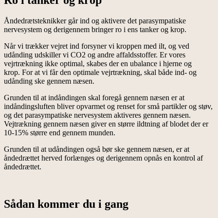
Åndedrætsteknikker går ind og aktivere det parasympatiske
nervesystem og derigennem bringer ro i ens tanker og krop.
Når vi trækker vejret ind forsyner vi kroppen med ilt, og ved
udånding udskiller vi CO2 og andre affaldsstoffer. Er vores
vejrtrækning ikke optimal, skabes der en ubalance i hjerne og
krop. For at vi får den optimale vejrtrækning, skal både ind- og
udånding ske gennem næsen.
Grunden til at indåndingen skal foregå gennem næsen er at
indåndingsluften bliver opvarmet og renset for små partikler og støv,
og det parasympatiske nervesystem aktiveres gennem næsen.
Vejtrækning gennem næsen giver en større ildtning af blodet der er
10-15% større end gennem munden.
Grunden til at udåndingen også bør ske gennem næsen, er at
åndedrættet herved forlænges og derigennem opnås en kontrol af
åndedrættet.
Sådan kommer du i gang