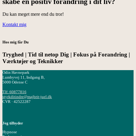
skabe en positiv forandring i dit liv?
Du kan meget mere end du tror!
Kontakt mig
Hos mig får Du
Tryghed | Tid til netop Dig | Fokus på Forandring |
Værktøjer og Teknikker
Odin Havnepark
Lumbyvej 11, Indgang B,
5000 Odense C
Tlf: 60877816
styrkditindre@majbrit-juel.dk
CVR · 42522287
Jeg tilbyder
Hypnose