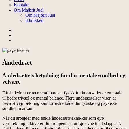
Kontakt
Om Majbrit Juel
Om Majbrit Juel
Klinikken
Åndedræt
Åndedrættets betydning for din mentale sundhed og
velvære
Dit åndedræt er mere end bare en fysisk funktion – det er en nøgle
til bedre trivsel og mental balance. Flere undersøgelser viser, at
bevidst vejrtrækning kan forbedre både din fysiske og psykiske
sundhed markant.
Når du arbejder med enkle åndedrætsteknikker som dyb
vejrtrækning, aktiverer du kroppens naturlige evne til at slappe af.
Det hjælper dig med at flytte fokus fra stressende tanker til en følelse